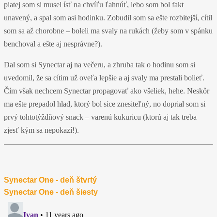
piatej som si musel ísť na chvíľu ľahnúť, lebo som bol fakt
unavený, a spal som asi hodinku. Zobudil som sa ešte rozbitejší, cítil
som sa až chorobne – boleli ma svaly na rukách (žeby som v spánku
benchoval a ešte aj nesprávne?).
Dal som si Synectar aj na večeru, a zhruba tak o hodinu som si
uvedomil, že sa cítim už oveľa lepšie a aj svaly ma prestali bolieť.
Čím však nechcem Synectar propagovať ako všeliek, hehe. Neskôr
ma ešte prepadol hlad, ktorý bol síce znesiteľný, no doprial som si
prvý tohtotýždňový snack – varenú kukuricu (ktorú aj tak treba
zjesť kým sa nepokazí!).
Synectar One - deň štvrtý
Synectar One - deň šiesty