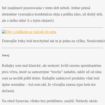
Iné zaujímavé pozorovania v tento deň neboli. Jedine pekná
abstraktne vyzerajúca kombinácia oleja a prášku (áno, už druhý deň,
ale z iného uhla! A s iným olejom!)
Doterajšie fotky boli bezchybné tak tu je jedna na výšku. Nenávistníc
Juraj
Raňajky som mal klasické, ale neskoré, kvôli onomu spomínanému
pivu včera, ktoré sa samozrejme “trochu” natiahlo, takže už od rána
som sa necítili príliš dobre. Raňajšie zadnicové produkty však boli
úplne normálne – bol som rád, že včerajšia zmena typu bola len
dočasná.
Na obed Synectar, všetko bez problémov, zasýtil. Niekedy okolo