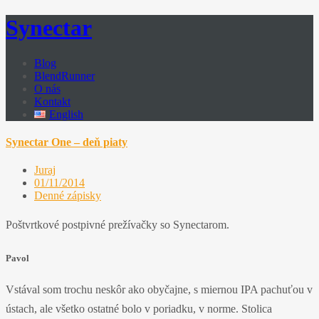
Synectar
Blog
BlendRunner
O nás
Kontakt
English
Synectar One – deň piaty
Juraj
01/11/2014
Denné zápisky
Poštvrtkové postpivné prežívačky so Synectarom.
Pavol
Vstával som trochu neskôr ako obyčajne, s miernou IPA pachuťou v
ústach, ale všetko ostatné bolo v poriadku, v norme. Stolica