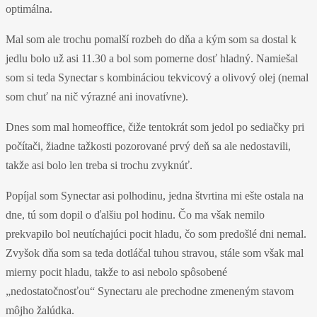
optimálna.
Mal som ale trochu pomalší rozbeh do dňa a kým som sa dostal k
jedlu bolo už asi 11.30 a bol som pomerne dosť hladný. Namiešal
som si teda Synectar s kombináciou tekvicový a olivový olej (nemal
som chuť na nič výrazné ani inovatívne).
Dnes som mal homeoffice, čiže tentokrát som jedol po sediačky pri
počítači, žiadne tažkosti pozorované prvý deň sa ale nedostavili,
takže asi bolo len treba si trochu zvyknúť.
Popíjal som Synectar asi polhodinu, jedna štvrtina mi ešte ostala na
dne, tú som dopil o ďalšiu pol hodinu. Čo ma však nemilo
prekvapilo bol neutíchajúci pocit hladu, čo som predošlé dni nemal.
Zvyšok dňa som sa teda dotláčal tuhou stravou, stále som však mal
mierny pocit hladu, takže to asi nebolo spôsobené
„nedostatočnosťou“ Synectaru ale prechodne zmeneným stavom
môjho žalúdka.