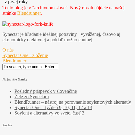
Tento blog je v "archívnom stave". Nový obsah nájdete na našej
stránke
Blendrunner
.
Synectar je hľadanie ideálnej potraviny - vyváženej, časovo aj
ekonomicky efektívnej a pokiaľ možno chutnej.
O nás
Synectar One - zloženie
Blendrunner
Search
for:
Najnovšie články
Posledný príspevok v slovenčine
Želé zo Synectaru
BlendRunner – nástroj na porovnanie soylentových alternatív
Synectar One – týždeň 9, 10, 11, 12 a 13
Soylent a alternatívy vo svete, časť 3
Archív