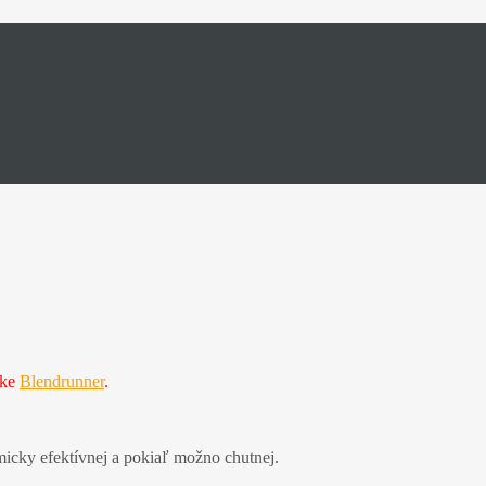
nke
Blendrunner
.
micky efektívnej a pokiaľ možno chutnej.