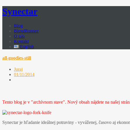
Synectar
Blog
BlendRunner
O nás
Kontakt
English
all-goodies-still
Juraj
01/11/2014
Tento blog je v "archívnom stave". Nový obsah nájdete na našej strá
Synectar je hľadanie ideálnej potraviny - vyváženej, časovo aj ekono