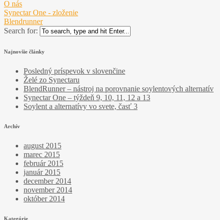
O nás
Synectar One - zloženie
Blendrunner
Search for:
Najnovšie články
Posledný príspevok v slovenčine
Želé zo Synectaru
BlendRunner – nástroj na porovnanie soylentových alternatív
Synectar One – týždeň 9, 10, 11, 12 a 13
Soylent a alternatívy vo svete, časť 3
Archív
august 2015
marec 2015
február 2015
január 2015
december 2014
november 2014
október 2014
Kategórie