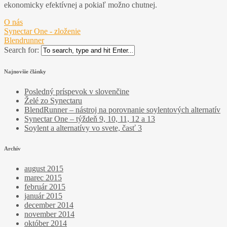
ekonomicky efektívnej a pokiaľ možno chutnej.
O nás
Synectar One - zloženie
Blendrunner
Search for:
Najnovšie články
Posledný príspevok v slovenčine
Želé zo Synectaru
BlendRunner – nástroj na porovnanie soylentových alternatív
Synectar One – týždeň 9, 10, 11, 12 a 13
Soylent a alternatívy vo svete, časť 3
Archív
august 2015
marec 2015
február 2015
január 2015
december 2014
november 2014
október 2014