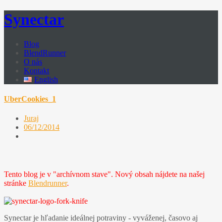
Synectar
Blog
BlendRunner
O nás
Kontakt
English
UberCookies_1
Juraj
06/12/2014
Tento blog je v "archívnom stave". Nový obsah nájdete na našej
stránke
Blendrunner
.
Synectar je hľadanie ideálnej potraviny - vyváženej, časovo aj